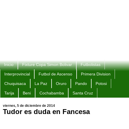
Inicio
Fixture Copa Simon Bolivar
Futbolistas
Interprovincial
Futbol de Ascenso
Primera Division
Chuquisaca
La Paz
Oruro
Pando
Potosi
Tarija
Beni
Cochabamba
Santa Cruz
viernes, 5 de diciembre de 2014
Tudor es duda en Fancesa