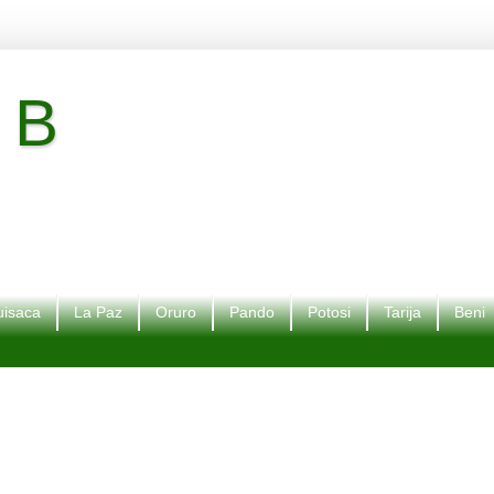
 B
isaca
La Paz
Oruro
Pando
Potosi
Tarija
Beni