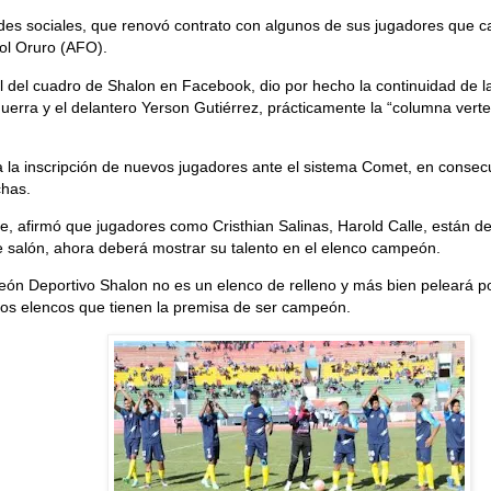
des sociales, que renovó contrato con algunos de sus jugadores que ca
ol Oruro (AFO).
 del cuadro de Shalon en Facebook, dio por hecho la continuidad de la “
uerra y el delantero Yerson Gutiérrez, prácticamente la “columna verte
 la inscripción de nuevos jugadores ante el sistema Comet, en consec
chas.
e, afirmó que jugadores como Cristhian Salinas, Harold Calle, están de
e salón, ahora deberá mostrar su talento en el elenco campeón.
ampeón Deportivo Shalon no es un elenco de relleno y más bien peleará p
 los elencos que tienen la premisa de ser campeón.