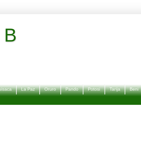
 B
isaca
La Paz
Oruro
Pando
Potosi
Tarija
Beni