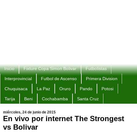
Inicio
Fixture Copa Simon Bolivar
Futbolistas
Interprovincial
Futbol de Ascenso
Primera Division
Chuquisaca
La Paz
Oruro
Pando
Potosi
Tarija
Beni
Cochabamba
Santa Cruz
miércoles, 24 de junio de 2015
En vivo por internet The Strongest
vs Bolivar