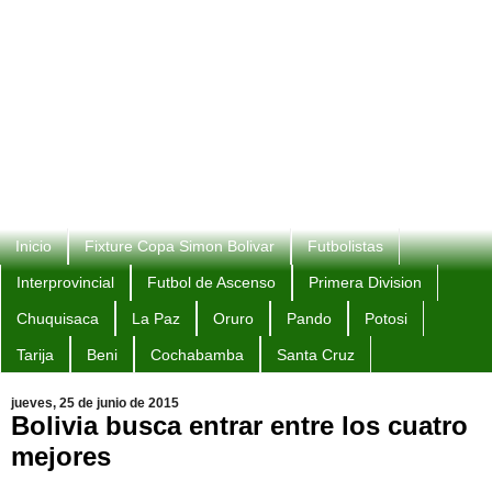
Inicio
Fixture Copa Simon Bolivar
Futbolistas
Interprovincial
Futbol de Ascenso
Primera Division
Chuquisaca
La Paz
Oruro
Pando
Potosi
Tarija
Beni
Cochabamba
Santa Cruz
jueves, 25 de junio de 2015
Bolivia busca entrar entre los cuatro
mejores