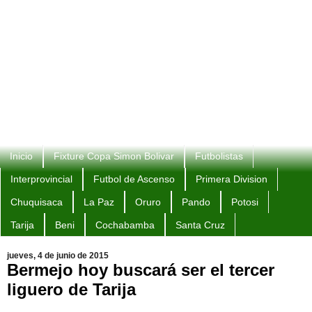
Inicio
Fixture Copa Simon Bolivar
Futbolistas
Interprovincial
Futbol de Ascenso
Primera Division
Chuquisaca
La Paz
Oruro
Pando
Potosi
Tarija
Beni
Cochabamba
Santa Cruz
jueves, 4 de junio de 2015
Bermejo hoy buscará ser el tercer
liguero de Tarija