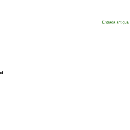
Entrada antigua
l...
. ...