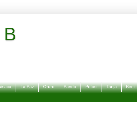
 B
isaca
La Paz
Oruro
Pando
Potosi
Tarija
Beni