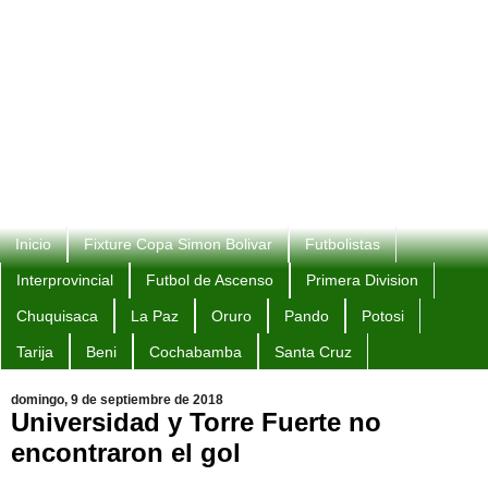
Inicio
Fixture Copa Simon Bolivar
Futbolistas
Interprovincial
Futbol de Ascenso
Primera Division
Chuquisaca
La Paz
Oruro
Pando
Potosi
Tarija
Beni
Cochabamba
Santa Cruz
domingo, 9 de septiembre de 2018
Universidad y Torre Fuerte no
encontraron el gol