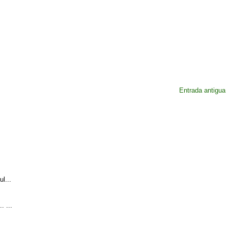
Entrada antigua
l...
. ...