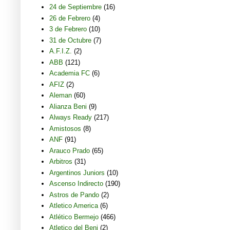
24 de Septiembre
(16)
26 de Febrero
(4)
3 de Febrero
(10)
31 de Octubre
(7)
A.F.I.Z.
(2)
ABB
(121)
Academia FC
(6)
AFIZ
(2)
Aleman
(60)
Alianza Beni
(9)
Always Ready
(217)
Amistosos
(8)
ANF
(91)
Arauco Prado
(65)
Arbitros
(31)
Argentinos Juniors
(10)
Ascenso Indirecto
(190)
Astros de Pando
(2)
Atletico America
(6)
Atlético Bermejo
(466)
Atletico del Beni
(2)