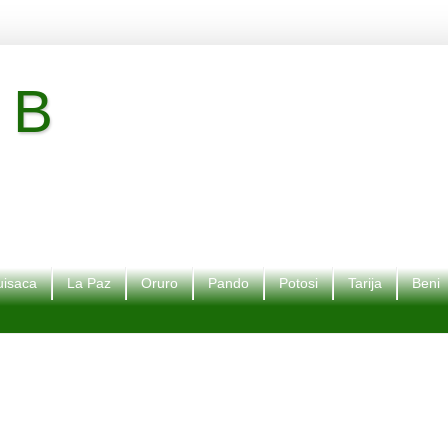
 B
isaca
La Paz
Oruro
Pando
Potosi
Tarija
Beni