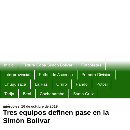
Inicio
Fixture Copa Simon Bolivar
Futbolistas
Interprovincial
Futbol de Ascenso
Primera Division
Chuquisaca
La Paz
Oruro
Pando
Potosi
Tarija
Beni
Cochabamba
Santa Cruz
miércoles, 16 de octubre de 2019
Tres equipos definen pase en la
Simón Bolívar