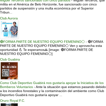
Miguel Terceros sancionado con cinco partidos
-
Miguel Terceros, que
milita en el América de Belo Horizonte, fue sancionado con cinco
partidos de suspensión y una multa económica por el Superior
Tribun...
Club Aurora
🔵FORMA PARTE DE NUESTRO EQUIPO FEMENINO⚪
-
🔵FORMA
PARTE DE NUESTRO EQUIPO FEMENINO⚪ Ven y aprovecha esta
oportunidad 💪 Te esperamos🙏 [image: 🔵FORMA PARTE DE
NUESTRO EQUIPO FEMENINO⚪]
Club Guabira
Como Club Deportivo Guabirá nos gustaría apoyar la Iniciativa de los
Bomberos Voluntarios
-
Ante la situación que estamos pasando debido
a los incendios forestales y la contaminación del ambiente como Club
Deportivo Guabirá nos gustaría apoyar ...
Oruro Royal F.C.