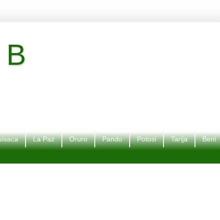
 B
isaca
La Paz
Oruro
Pando
Potosi
Tarija
Beni