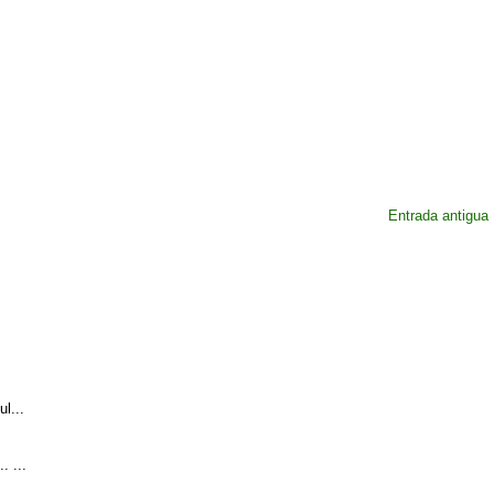
Entrada antigua
l...
. ...