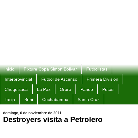
Inicio
Fixture Copa Simon Bolivar
Futbolistas
Interprovincial
Futbol de Ascenso
Primera Division
Chuquisaca
La Paz
Oruro
Pando
Potosi
Tarija
Beni
Cochabamba
Santa Cruz
domingo, 6 de noviembre de 2011
Destroyers visita a Petrolero