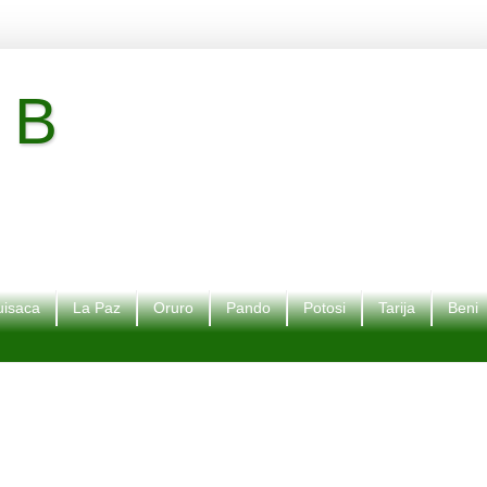
 B
isaca
La Paz
Oruro
Pando
Potosi
Tarija
Beni