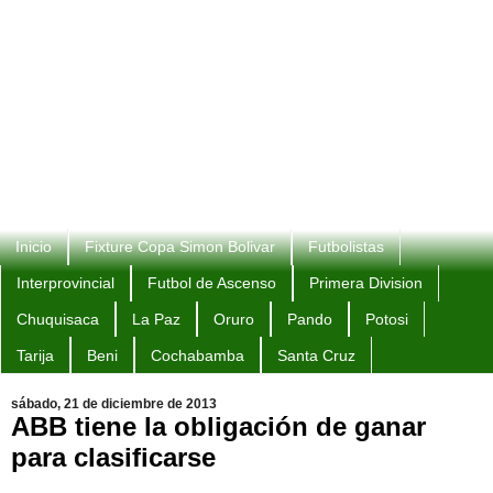
Inicio
Fixture Copa Simon Bolivar
Futbolistas
Interprovincial
Futbol de Ascenso
Primera Division
Chuquisaca
La Paz
Oruro
Pando
Potosi
Tarija
Beni
Cochabamba
Santa Cruz
sábado, 21 de diciembre de 2013
ABB tiene la obligación de ganar
para clasificarse