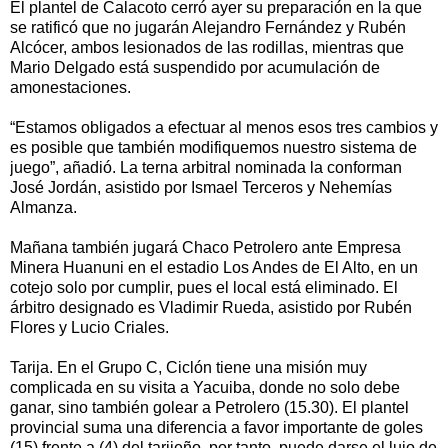
El plantel de Calacoto cerró ayer su preparación en la que
se ratificó que no jugarán Alejandro Fernández y Rubén
Alcócer, ambos lesionados de las rodillas, mientras que
Mario Delgado está suspendido por acumulación de
amonestaciones.
“Estamos obligados a efectuar al menos esos tres cambios y
es posible que también modifiquemos nuestro sistema de
juego”, añadió. La terna arbitral nominada la conforman
José Jordán, asistido por Ismael Terceros y Nehemías
Almanza.
Mañana también jugará Chaco Petrolero ante Empresa
Minera Huanuni en el estadio Los Andes de El Alto, en un
cotejo solo por cumplir, pues el local está eliminado. El
árbitro designado es Vladimir Rueda, asistido por Rubén
Flores y Lucio Criales.
Tarija. En el Grupo C, Ciclón tiene una misión muy
complicada en su visita a Yacuiba, donde no solo debe
ganar, sino también golear a Petrolero (15.30). El plantel
provincial suma una diferencia a favor importante de goles
(15) frente a (4) del tarijeño, por tanto, puede darse el lujo de