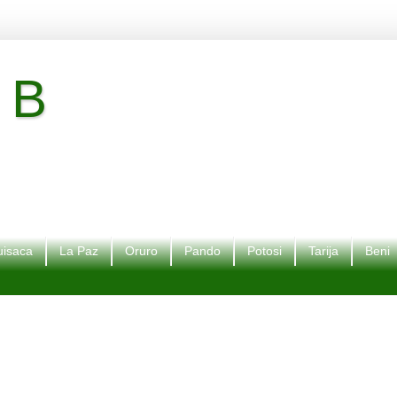
 B
isaca
La Paz
Oruro
Pando
Potosi
Tarija
Beni