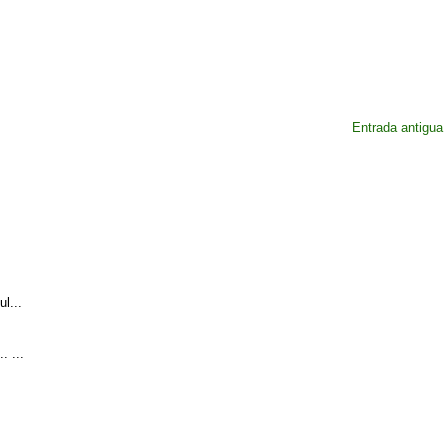
Entrada antigua
l...
. ...