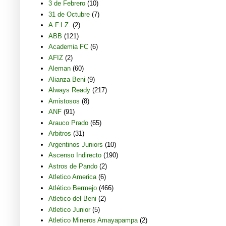
3 de Febrero
(10)
31 de Octubre
(7)
A.F.I.Z.
(2)
ABB
(121)
Academia FC
(6)
AFIZ
(2)
Aleman
(60)
Alianza Beni
(9)
Always Ready
(217)
Amistosos
(8)
ANF
(91)
Arauco Prado
(65)
Arbitros
(31)
Argentinos Juniors
(10)
Ascenso Indirecto
(190)
Astros de Pando
(2)
Atletico America
(6)
Atlético Bermejo
(466)
Atletico del Beni
(2)
Atletico Junior
(5)
Atletico Mineros Amayapampa
(2)