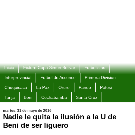
Inicio
Fixture Copa Simon Bolivar
Futbolistas
Interprovincial
Futbol de Ascenso
Primera Division
Chuquisaca
La Paz
Oruro
Pando
Potosi
Tarija
Beni
Cochabamba
Santa Cruz
martes, 31 de mayo de 2016
Nadie le quita la ilusión a la U de
Beni de ser liguero