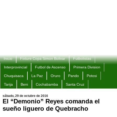
Inicio
Fixture Copa Simon Bolivar
Futbolistas
Interprovincial
Futbol de Ascenso
Primera Division
Chuquisaca
La Paz
Oruro
Pando
Potosi
Tarija
Beni
Cochabamba
Santa Cruz
sábado, 29 de octubre de 2016
El “Demonio” Reyes comanda el
sueño liguero de Quebracho