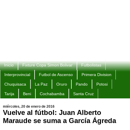
Inicio
Fixture Copa Simon Bolivar
Futbolistas
Interprovincial
Futbol de Ascenso
Primera Division
Chuquisaca
La Paz
Oruro
Pando
Potosi
Tarija
Beni
Cochabamba
Santa Cruz
miércoles, 20 de enero de 2016
Vuelve al fútbol: Juan Alberto
Maraude se suma a García Ágreda