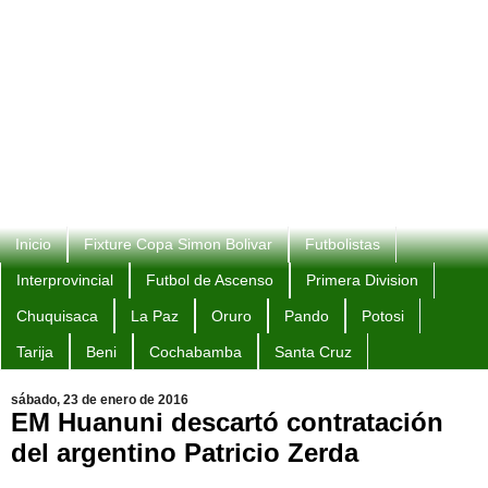
Inicio
Fixture Copa Simon Bolivar
Futbolistas
Interprovincial
Futbol de Ascenso
Primera Division
Chuquisaca
La Paz
Oruro
Pando
Potosi
Tarija
Beni
Cochabamba
Santa Cruz
sábado, 23 de enero de 2016
EM Huanuni descartó contratación
del argentino Patricio Zerda