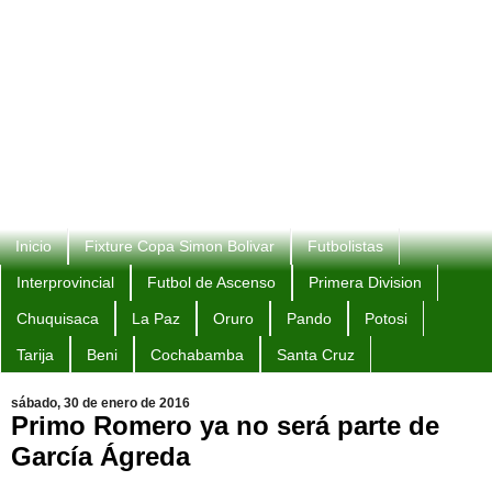
Inicio
Fixture Copa Simon Bolivar
Futbolistas
Interprovincial
Futbol de Ascenso
Primera Division
Chuquisaca
La Paz
Oruro
Pando
Potosi
Tarija
Beni
Cochabamba
Santa Cruz
sábado, 30 de enero de 2016
Primo Romero ya no será parte de
García Ágreda