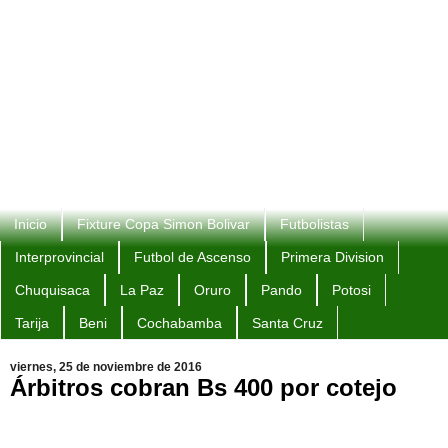
Inicio
Fixture Copa Simon Bolivar
Futbolistas
Interprovincial
Futbol de Ascenso
Primera Division
Chuquisaca
La Paz
Oruro
Pando
Potosi
Tarija
Beni
Cochabamba
Santa Cruz
viernes, 25 de noviembre de 2016
Árbitros cobran Bs 400 por cotejo