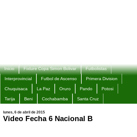
Inicio
Fixture Copa Simon Bolivar
Futbolistas
Interprovincial
Futbol de Ascenso
Primera Division
Chuquisaca
La Paz
Oruro
Pando
Potosi
Tarija
Beni
Cochabamba
Santa Cruz
lunes, 6 de abril de 2015
Video Fecha 6 Nacional B