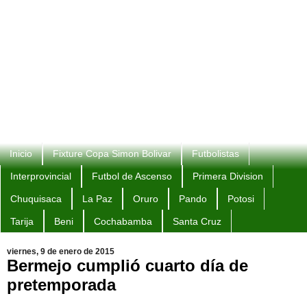
Inicio
Fixture Copa Simon Bolivar
Futbolistas
Interprovincial
Futbol de Ascenso
Primera Division
Chuquisaca
La Paz
Oruro
Pando
Potosi
Tarija
Beni
Cochabamba
Santa Cruz
viernes, 9 de enero de 2015
Bermejo cumplió cuarto día de
pretemporada