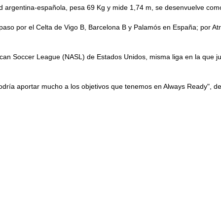
d argentina-española, pesa 69 Kg y mide 1,74 m, se desenvuelve como 
o paso por el Celta de Vigo B, Barcelona B y Palamós en España; por A
ican Soccer League (NASL) de Estados Unidos, misma liga en la que j
podría aportar mucho a los objetivos que tenemos en Always Ready", de