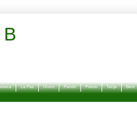
 B
isaca
La Paz
Oruro
Pando
Potosi
Tarija
Beni