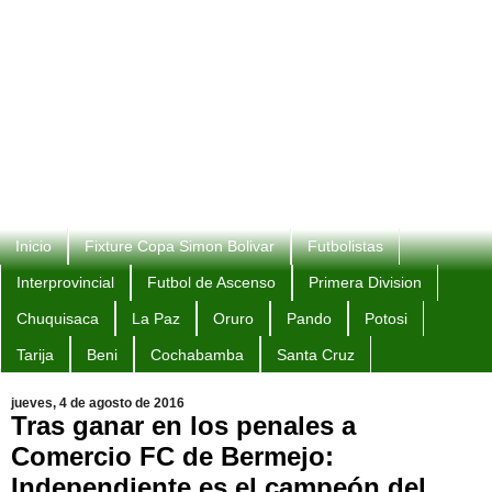
Inicio
Fixture Copa Simon Bolivar
Futbolistas
Interprovincial
Futbol de Ascenso
Primera Division
Chuquisaca
La Paz
Oruro
Pando
Potosi
Tarija
Beni
Cochabamba
Santa Cruz
jueves, 4 de agosto de 2016
Tras ganar en los penales a
Comercio FC de Bermejo:
Independiente es el campeón del