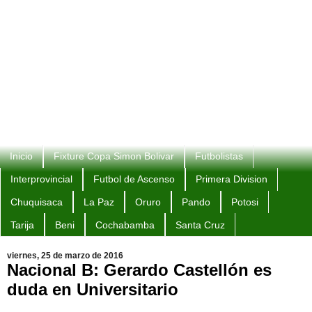
Inicio
Fixture Copa Simon Bolivar
Futbolistas
Interprovincial
Futbol de Ascenso
Primera Division
Chuquisaca
La Paz
Oruro
Pando
Potosi
Tarija
Beni
Cochabamba
Santa Cruz
viernes, 25 de marzo de 2016
Nacional B: Gerardo Castellón es
duda en Universitario