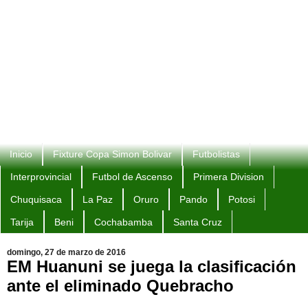
Inicio
Fixture Copa Simon Bolivar
Futbolistas
Interprovincial
Futbol de Ascenso
Primera Division
Chuquisaca
La Paz
Oruro
Pando
Potosi
Tarija
Beni
Cochabamba
Santa Cruz
domingo, 27 de marzo de 2016
EM Huanuni se juega la clasificación
ante el eliminado Quebracho