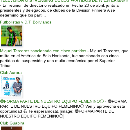
TELEVISIÓN O STREAMING DE LOS PARTIDOS DE WILSTERMANN
-
En reunión de directorio realizado en Fecha 20 de abril, junto a
presidentes y delegados, de clubes de la División Primera A se
determinó que los parti...
Futbolistas y D.T. Bolivianos
Miguel Terceros sancionado con cinco partidos
-
Miguel Terceros, que
milita en el América de Belo Horizonte, fue sancionado con cinco
partidos de suspensión y una multa económica por el Superior
Tribun...
Club Aurora
🔵FORMA PARTE DE NUESTRO EQUIPO FEMENINO⚪
-
🔵FORMA
PARTE DE NUESTRO EQUIPO FEMENINO⚪ Ven y aprovecha esta
oportunidad 💪 Te esperamos🙏 [image: 🔵FORMA PARTE DE
NUESTRO EQUIPO FEMENINO⚪]
Club Guabira