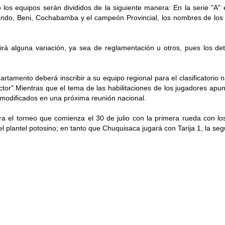
s equipos serán divididos de la siguiente manera: En la serie "A" e
ando, Beni, Cochabamba y el campeón Provincial, los nombres de los
á alguna variación, ya sea de reglamentación u otros, pues los deta
tamento deberá inscribir a su equipo regional para el clasificatorio 
or".Mientras que el tema de las habilitaciones de los jugadores apu
r modificados en una próxima reunión nacional.
ra el torneo que comienza el 30 de julio con la primera rueda con los
el plantel potosino; en tanto que Chuquisaca jugará con Tarija 1, la se