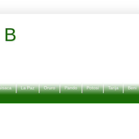
 B
isaca
La Paz
Oruro
Pando
Potosi
Tarija
Beni