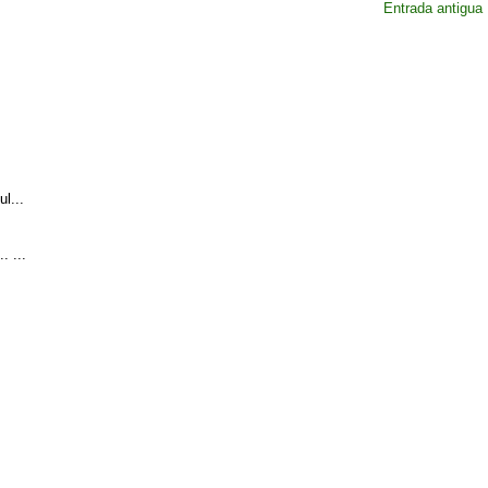
Entrada antigua
l...
. ...