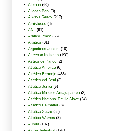
Aleman
(60)
Alianza Beni
(9)
Always Ready
(217)
Amistosos
(8)
ANF
(91)
Arauco Prado
(65)
Arbitros
(31)
Argentinos Juniors
(10)
Ascenso Indirecto
(190)
Astros de Pando
(2)
Atletico America
(6)
Atlético Bermejo
(466)
Atletico del Beni
(2)
Atletico Junior
(5)
Atletico Mineros Amayapampa
(2)
Atlético Nacional Emilio Alave
(24)
Atlético Palmaflor
(8)
Atletico Sucre
(35)
Atletico Warnes
(3)
Aurora
(107)
Aviles Industrial
(197)