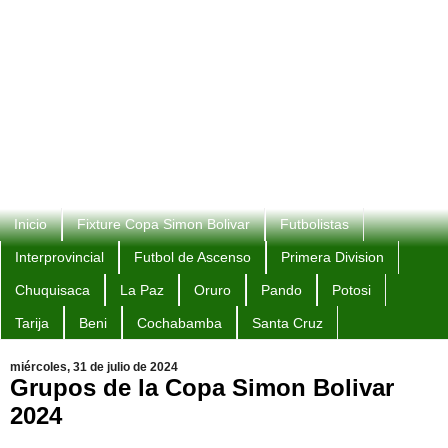
Inicio
Fixture Copa Simon Bolivar
Futbolistas
Interprovincial
Futbol de Ascenso
Primera Division
Chuquisaca
La Paz
Oruro
Pando
Potosi
Tarija
Beni
Cochabamba
Santa Cruz
miércoles, 31 de julio de 2024
Grupos de la Copa Simon Bolivar
2024