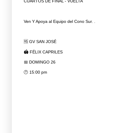
CUARTOS DE FINAL - VUELTA
Ven Y Apoya al Equipo del Cono Sur. .
🆚 GV SAN JOSÉ
🏟️ FÉLIX CAPRILES
📅 DOMINGO 26
🕐 15:00 pm