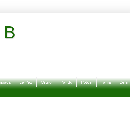
 B
isaca
La Paz
Oruro
Pando
Potosi
Tarija
Beni